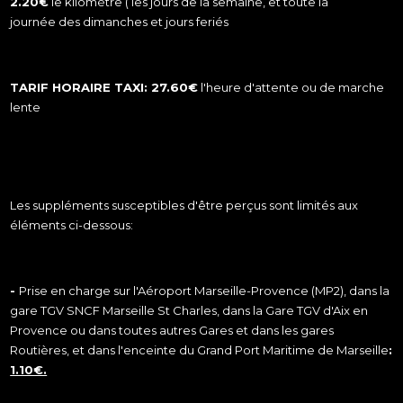
2.20€
le kilomètre ( les jours de la semaine, et toute la
journée des dimanches et jours feriés
TARIF HORAIRE TAXI: 27.60€
l'heure d'attente ou de marche
lente
Les suppléments susceptibles d'être perçus sont limités aux
éléments ci-dessous:
-
Prise en charge sur l'Aéroport Marseille-Provence (MP2), dans la
gare TGV SNCF Marseille St Charles, dans la Gare TGV d'Aix en
Provence ou dans toutes autres Gares et dans les gares
Routières, et dans l'enceinte du Grand Port Maritime de Marseille
:
1.10€.